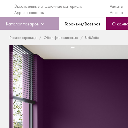
Эксклюзивные отделочные материалы
Алматы
Адреса салонов
Астана
Каталог товаров
Гарантии/Возврат
О комп
Главная страница
Обои флизелиновые
UniMatte