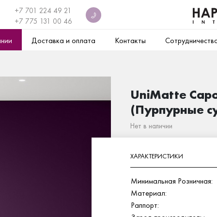
+7 701 224 49 21
+7
775 131 00 46
ании
Доставка и оплата
Контакты
Сотрудничеств
UniMatte Capo
(Пурпурные с
Нет в наличии
ХАРАКТЕРИСТИКИ
Минимальная Розничная:
Материал:
Раппорт: