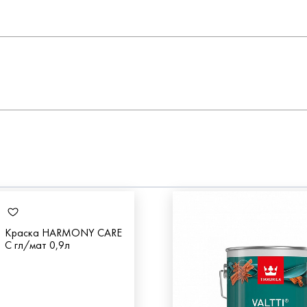
Краска HARMONY CARE
С гл/мат 0,9л