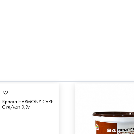
Краска HARMONY CARE
С гл/мат 0,9л