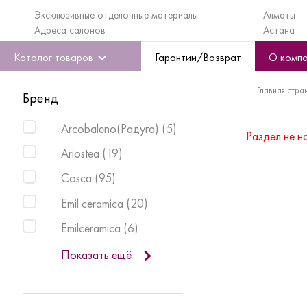
Эксклюзивные отделочные материалы
Алматы
Адреса салонов
Астана
Каталог товаров
Гарантии/Возврат
О комп
Главная стра
Бренд
Arcobaleno(Радуга)
(
5
)
Раздел не н
Ariostea
(
19
)
Cosca
(
95
)
Emil ceramica
(
20
)
Emilceramica
(
6
)
Показать ещё