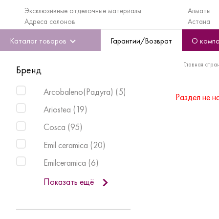
Эксклюзивные отделочные материалы
Алматы
Адреса салонов
Астана
Каталог товаров
Гарантии/Возврат
О комп
Главная стра
Бренд
Arcobaleno(Радуга)
(
5
)
Раздел не н
Ariostea
(
19
)
Cosca
(
95
)
Emil ceramica
(
20
)
Emilceramica
(
6
)
Показать ещё